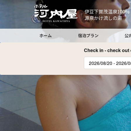
コ
ナ
ン
ビ
伊豆下賀茂温泉100%
テ
ゲ
源泉かけ流しの湯
ン
ー
ツ
シ
ホーム
宿泊プラン
公
へ
ョ
ス
ン
Check in - check out 
キ
に
ッ
移
プ
動