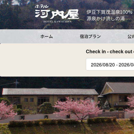
コ
ナ
ン
ビ
伊豆下賀茂温泉100%
テ
ゲ
源泉かけ流しの湯
ン
ー
ツ
シ
ホーム
宿泊プラン
公
へ
ョ
ス
ン
Check in - check out 
キ
に
ッ
移
プ
動