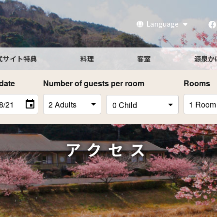
Language
式サイト特典
料理
客室
源泉か
date
Number of guests per room
Rooms
アクセス